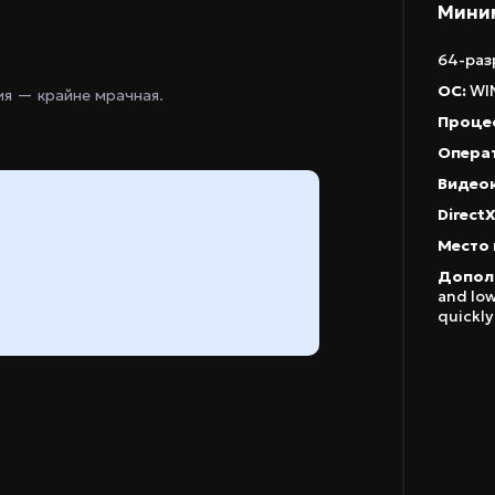
Мини
64-раз
ОС:
WIN
ция — крайне мрачная.
Проце
Операт
Видео
DirectX
Место 
Допол
and low
quickly