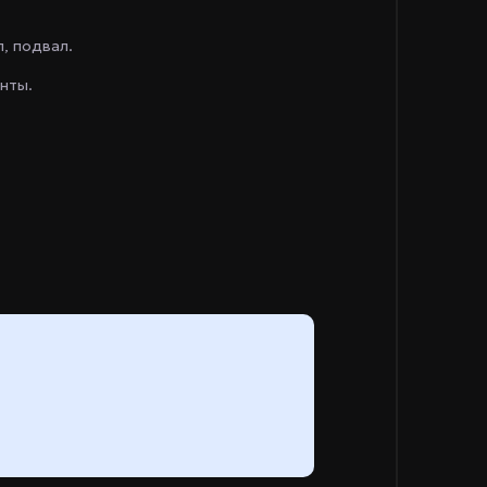
, подвал.
нты.