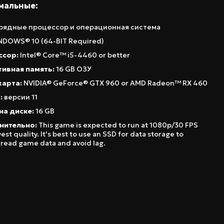
мальные:
рядные процессор и операционная система
DOWS® 10 (64-BIT Required)
ссор:
Intel® Core™ i5-4460 or better
ивная память:
16 GB ОЗУ
карта:
NVIDIA® GeForce® GTX 960 or AMD Radeon™ RX 460
:
версии 11
на диске:
16 GB
нительно:
This game is expected to run at 1080p/30 FPS
est quality. It's best to use an SSD for data storage to
 read game data and avoid lag.