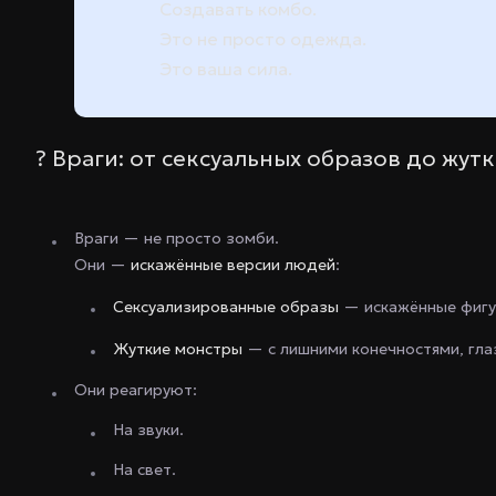
Создавать комбо.
Это не просто одежда.
Это ваша сила.
? Враги: от сексуальных образов до жут
Враги — не просто зомби.
Они —
искажённые версии людей
:
Сексуализированные образы
— искажённые фигу
Жуткие монстры
— с лишними конечностями, гла
Они реагируют:
На звуки.
На свет.