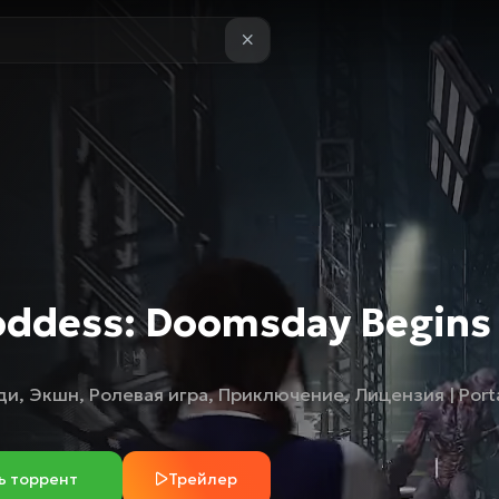
oddess: Doomsday Begins
ди
,
Экшн
,
Ролевая игра
,
Приключение
,
Лицензия | Port
ь торрент
Трейлер