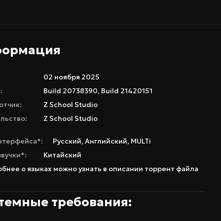
формация
02 ноября 2025
:
Build 20738390, Build 21420151
отчик:
Z School Studio
льство:
Z School Studio
нтерфейса*:
Русский
,
Английский
,
MULTi
звучки*:
Китайский
бнее о языках можно узнать в описании торрент файла
темные требования: