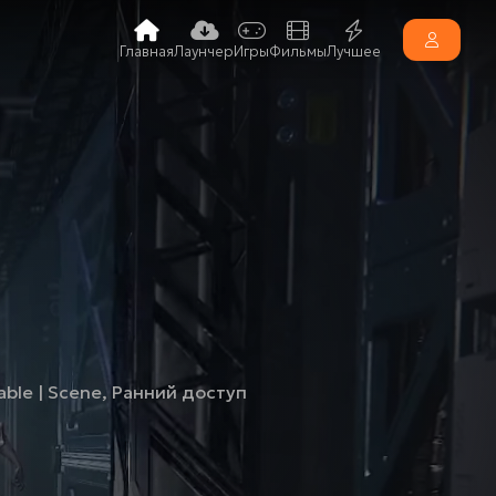
Главная
Лаунчер
Игры
Фильмы
Лучшее
able | Scene
,
Ранний доступ