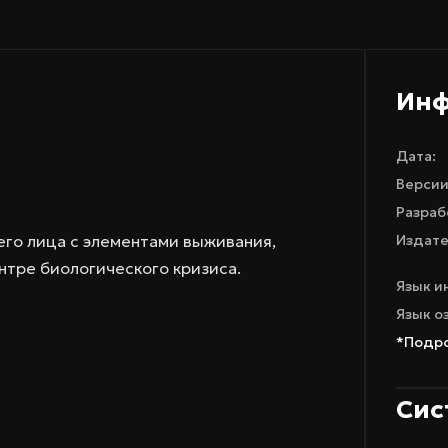
Ин
Дата:
Версии
Разраб
его лица с элементами выживания
,
Издате
ентре
биологического кризиса
.
Язык и
Язык о
*Подро
Сис