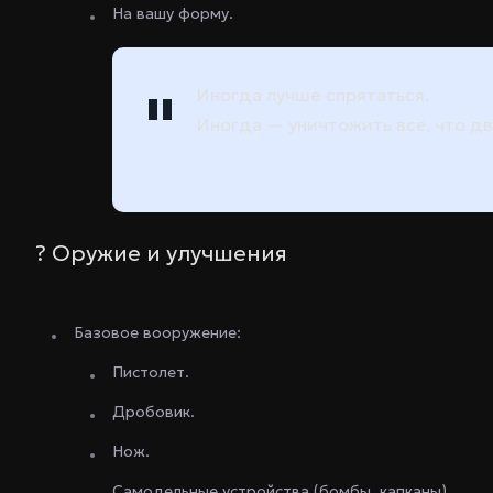
На вашу форму.
Иногда лучше спрятаться.
Иногда — уничтожить всё, что д
? Оружие и улучшения
Базовое вооружение:
Пистолет.
Дробовик.
Нож.
Самодельные устройства (бомбы, капканы).