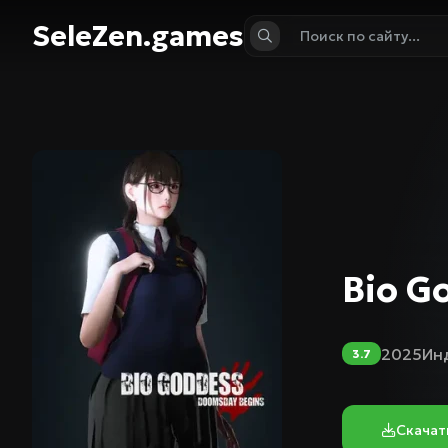
SeleZen.games
Bio G
2025
Ин
3.7
Скачат