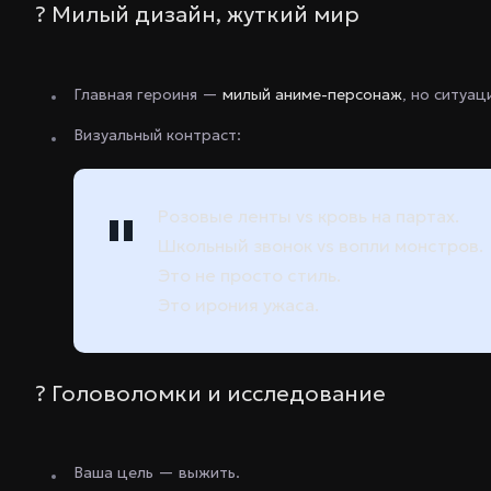
? Милый дизайн, жуткий мир
Главная героиня —
милый аниме-персонаж
, но ситуа
Визуальный контраст:
Розовые ленты vs кровь на партах.
Школьный звонок vs вопли монстров.
Это не просто стиль.
Это
ирония ужаса
.
? Головоломки и исследование
Ваша цель — выжить.