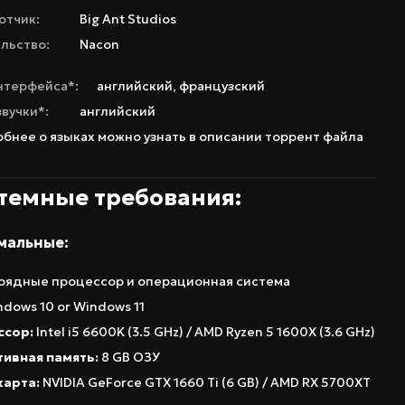
отчик:
Big Ant Studios
льство:
Nacon
нтерфейса*:
английский
,
французский
звучки*:
английский
бнее о языках можно узнать в описании торрент файла
темные требования:
мальные:
рядные процессор и операционная система
dows 10 or Windows 11
ссор:
Intel i5 6600K (3.5 GHz) / AMD Ryzen 5 1600X (3.6 GHz)
ивная память:
8 GB ОЗУ
карта:
NVIDIA GeForce GTX 1660 Ti (6 GB) / AMD RX 5700XT