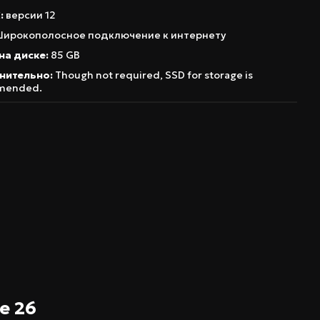
:
версии 12
ирокополосное подключение к интернету
на диске:
85 GB
нительно:
Though not required, SSD for storage is
mended.
e 26