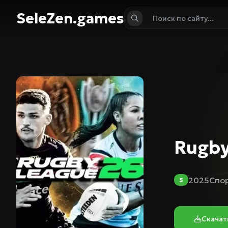
SeleZen.games
Rugby
2025
Спо
5
Скачат