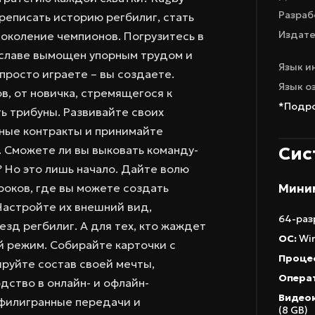
Разраб
ереписать историю регбилиг, стать
Издате
околение чемпионов. Погрузитесь в
к славе вымощен упорным трудом и
Язык и
 просто играете – вы создаете.
Язык о
в, от новичка, стремящегося к
*Подро
ь трибуны. Развивайте своих
дные контракты и принимайте
 Сможете ли вы выковать команду-
Сис
? Но это лишь начало. Дайте волю
роков, где вы можете создать
Мини
Настройте их внешний вид,
64-раз
езд регбилиг. А для тех, кто жаждет
ОС:
Win
 режим. Собирайте карточки с
Проце
руйте состав своей мечты,
Операт
дство в онлайн- и офлайн-
Видео
 филигранные передачи и
(8 GB)