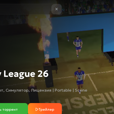
 League 26
рт
,
Симулятор
,
Лицензия | Portable | Scene
ь торрент
Трейлер