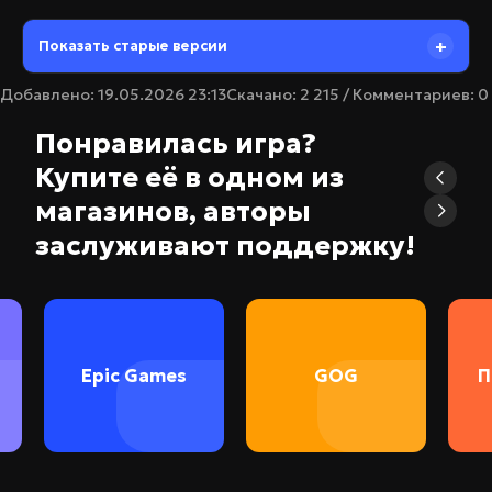
Тип издания: Лицензия
Язык интерфейса:
Русский, Английский, MULTi
Показать старые версии
Язык озвучки:
Английский
Добавлено: 19.05.2026 23:13
Скачано: 2 215 / Комментариев: 0
Таблетка:
Вшита
Понравилась игра?
Купите её в одном из
магазинов, авторы
заслуживают поддержку!
Epic Games
GOG
П