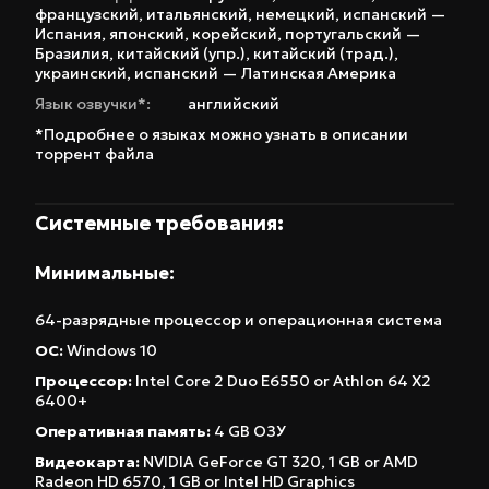
французский
,
итальянский
,
немецкий
,
испанский —
предлагая новые возможности для
Испания
,
японский
,
корейский
,
португальский —
Бразилия
,
китайский (упр.)
,
китайский (трад.)
,
стратегических решений. MARVEL Cosmic
украинский
,
испанский — Латинская Америка
Invasion – это не просто игра, это дань
Язык озвучки*:
английский
уважения легендарной эпохе Marvel,
*Подробнее о языках можно узнать в описании
выполненная в стильном пиксельном дизайне.
торрент файла
Игра предлагает как локальный, так и онлайн
мультиплеер, позволяя вам сражаться с
Системные требования:
друзьями и семьей. Погрузитесь в эпическую
космическую битву и докажите, что вы
Минимальные:
достойны стать героем!
64-разрядные процессор и операционная система
ОС:
Windows 10
Процессор:
Intel Core 2 Duo E6550 or Athlon 64 X2
6400+
Оперативная память:
4 GB ОЗУ
Видеокарта:
NVIDIA GeForce GT 320, 1 GB or AMD
Radeon HD 6570, 1 GB or Intel HD Graphics