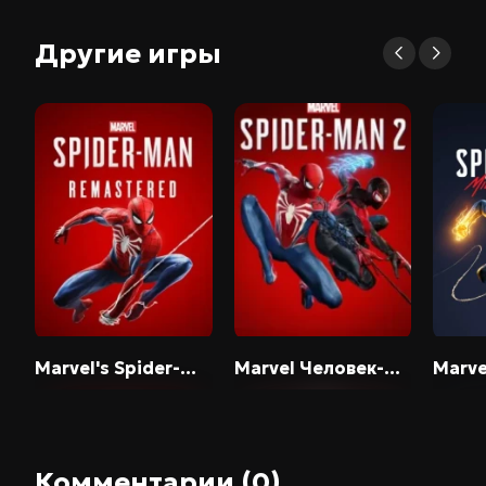
Другие игры
Marvel's Spider-Man Remastered
Marvel Человек-Паук 2
Marvel's Spi
Комментарии (0)