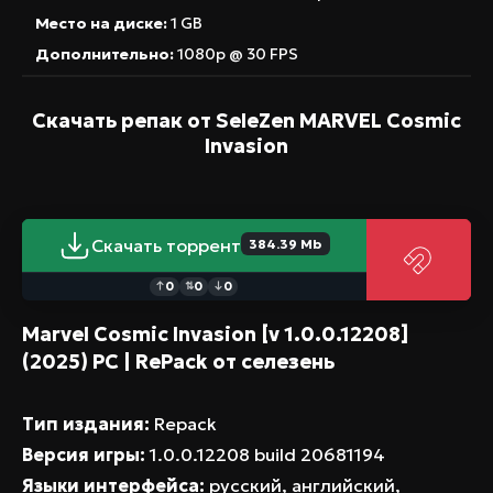
Место на диске:
1 GB
Дополнительно:
1080p @ 30 FPS
Скачать репак от SeleZen
MARVEL Cosmic
Invasion
Скачать торрент
384.39 Mb
0
0
0
↑
⇅
↓
Marvel Cosmic Invasion [v 1.0.0.12208]
(2025) PC | RePack от селезень
Тип издания:
Repack
Версия игры:
1.0.0.12208 build 20681194
Языки интерфейса:
русский, английский,