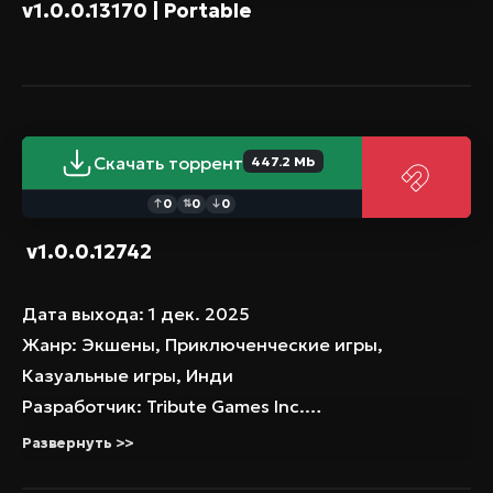
v1.0.0.13170 | Portable
Скачать торрент
447.2 Mb
0
0
0
↑
⇅
↓
v1.0.0.12742
Дата выхода: 1 дек. 2025
Жанр: Экшены, Приключенческие игры,
Казуальные игры, Инди
Разработчик: Tribute Games Inc.
Издатель: Dotemu, Gamirror Games
Развернуть >>
Платформа: PC