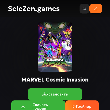
SeleZen.games
MARVEL Cosmic Invasion
Установить
Скачать
Трейлер
торрент