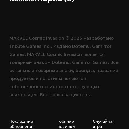
MARVEL Cosmic Invasion ©
2025
Разработано
Tribute Games Inc.
. Издано
Dotemu
,
Gamirror
Games
. MARVEL Cosmic Invasion является
товарным знаком
Dotemu
,
Gamirror Games
. Все
остальные товарные знаки, бренды, названия
продуктов и логотипы являются
собственностью их соответствующих
владельцев. Все права защищены.
Последние
Горячие
Случайная
обновления
новинки
игра