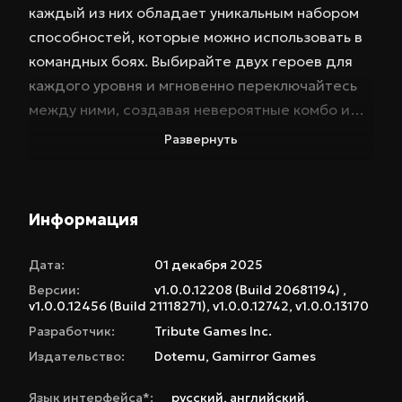
каждый из них обладает уникальным набором
способностей, которые можно использовать в
командных боях. Выбирайте двух героев для
каждого уровня и мгновенно переключайтесь
между ними, создавая невероятные комбо и
разрушительные специальные атаки. Геймплей
Развернуть
MARVEL Cosmic Invasion – это сочетание
динамичного экшена и тактической глубины.
Используйте сильные стороны каждого
Информация
персонажа, чтобы преодолеть смертоносных
врагов и пройти через захватывающие уровни,
Дата:
01 декабря 2025
простирающиеся от Нью-Йорка до самых
Версии:
v1.0.0.12208 (Build 20681194) ,
темных уголков Негативной зоны. И не
v1.0.0.12456 (Build 21118271), v1.0.0.12742, v1.0.0.13170
забывайте о галактических союзниках! Енот
Разработчик:
Tribute Games Inc.
Ракета, Бета Рэй Билл, Веном, Космический
Издательство:
Dotemu
,
Gamirror Games
Призрачный Гонщик, Файла-Велл и Серебряный
Язык интерфейса*:
русский
,
английский
,
Серфер присоединятся к вашему отряду,