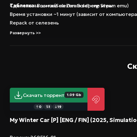
Таблетка:
Сделано на основе на steam версии игры
Вшита (SeleZen Goldberg Steam emu)
Время установки ~1 минут (зависит от компьютера
Repack от селезень
Развернуть >>
Ск
Скачать торрент
1.09 Gb
0
1
19
↑
⇅
↓
My Winter Car [P] [ENG / FIN] (2025, Simulati