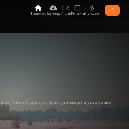
Главная
Лаунчер
Игры
Фильмы
Лучшее
cene
,
Ранний доступ
,
Доступные для установки