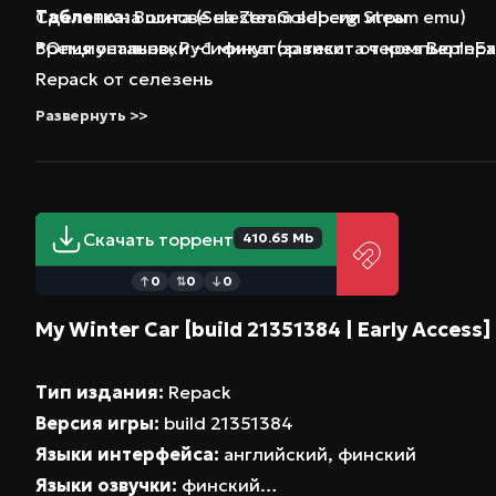
Таблетка:
Сделано на основе на steam версии игры
Вшита (SeleZen Goldberg Steam emu)
*Опционально, Русификатор текста через BepInEx
Время установки ~1 минут (зависит от компьютера
Repack от селезень
Развернуть >>
Скачать торрент
410.65 Mb
0
0
0
↑
⇅
↓
My Winter Car [build 21351384 | Early Access]
Тип издания:
Repack
Версия игры:
build 21351384
Языки интерфейса:
английский, финский
Языки озвучки:
финский