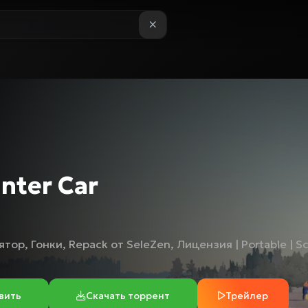
nter Car
ятор
,
Гонки
,
Repack от SeleZen
,
Лицензия | Portable | S
вить
Скачать торрент
Трейлер