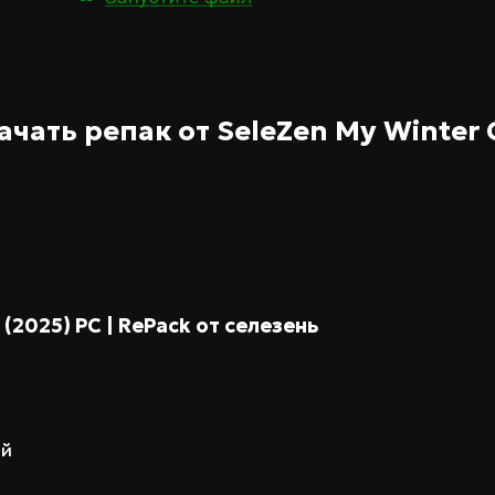
ачать репак от SeleZen
My Winter 
] (2025) PC | RePack от селезень
ий