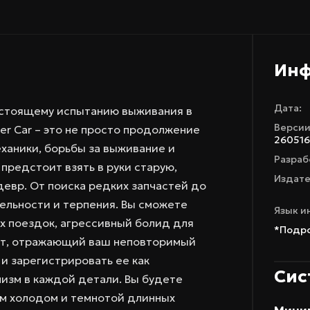
Ин
Дата:
настоящему испытанию выживания в
Версии
er Car – это не просто продолжение
260516
еханики, борьбы за выживание и
Разраб
предстоит взять в руки старую,
Издате
евр. От поиска редких запчастей до
ельности и терпения. Вы сможете
Язык и
 поездок, агрессивный болид для
*Подро
ект, отражающий ваш неповторимый
 и зарегистрировать ее как
Сис
лизм в каждой детали. Вы будете
м холодом и темнотой длинных