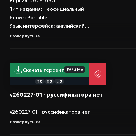
Версия: 260516-01
Тип издания: Неофициальный
Релиз: Portable
Язык интерфейса: английский
Язык озвучки: финский
Развернуть >>
Таблэтка: вшита (Goldberg)
Скачать торрент
594.1 Mb
0
0
0
↑
⇅
↓
v260227-01 - руссификатора нет
v260227-01 - руссификатора нет
Развернуть >>