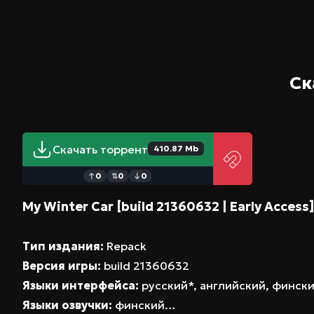
Ск
Скачать торрент
410.87 Mb
0
0
0
↑
⇅
↓
My Winter Car [build 21360632 | Early Access
Тип издания:
Repack
Версия игры:
build 21360632
Языки интерфейса:
русский*, английский, финск
Языки озвучки:
финский