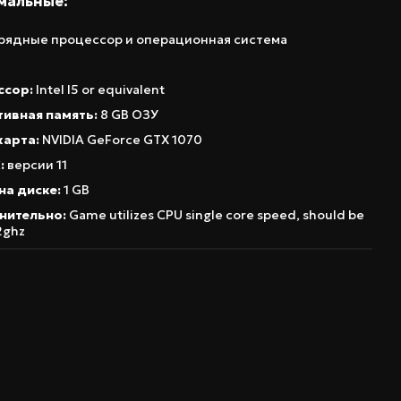
мальные:
рядные процессор и операционная система
ссор:
Intel I5 or equivalent
ивная память:
8 GB ОЗУ
карта:
NVIDIA GeForce GTX 1070
:
версии 11
на диске:
1 GB
нительно:
Game utilizes CPU single core speed, should be
2ghz