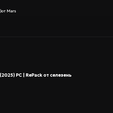
 от Mars
)
 (2025) PC | RePack от селезень