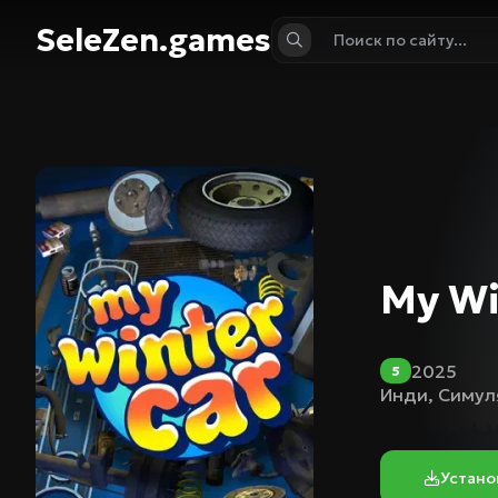
SeleZen.games
My Wi
2025
5
Инди
,
Симул
Устано