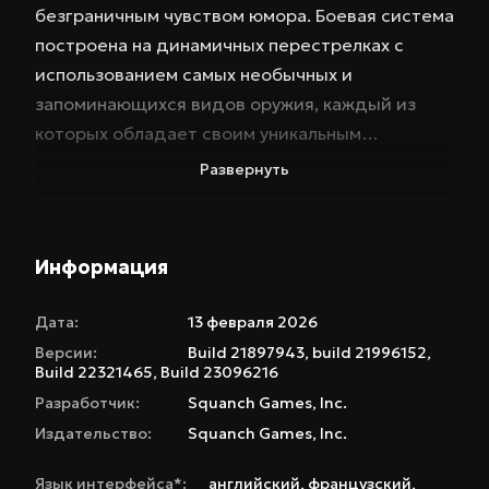
безграничным чувством юмора. Боевая система
построена на динамичных перестрелках с
использованием самых необычных и
запоминающихся видов оружия, каждый из
которых обладает своим уникальным
характером и способностями. Но это еще не
Развернуть
все: вы сможете использовать скейтборд для
стремительных перемещений и выполнения
головокружительных трюков, обезвреживая
Информация
врагов в самых неожиданных ситуациях.
Встречайте колоритных инопланетян,
Дата:
13 февраля 2026
озвученных настоящими звездами комедии.
Версии:
Build 21897943, build 21996152,
Они станут вашими верными союзниками и
Build 22321465, Build 23096216
помогут в борьбе за свободу. Исследуйте
Разработчик:
Squanch Games
,
Inc.
огромный мир, полный удивительных локаций:
Издательство:
Squanch Games
,
Inc.
от крупнейшей галактической конференции до
Язык интерфейса*:
английский
,
французский
,
футуристичного круизного лайнера. Каждая