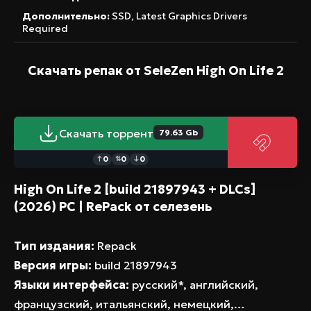
Дополнительно:
SSD, Latest Graphics Drivers
Required
Скачать репак от SeleZen
High On Life 2
Скачать торрент
79.63 Gb
0
0
0
↑
⇅
↓
High On Life 2 [build 21897943 + DLCs]
(2026) PC | RePack от селезень
Тип издания:
Repack
Версия игры:
build 21897943
Языки интерфейса:
русский*, английский,
французский, итальянский, немецкий,