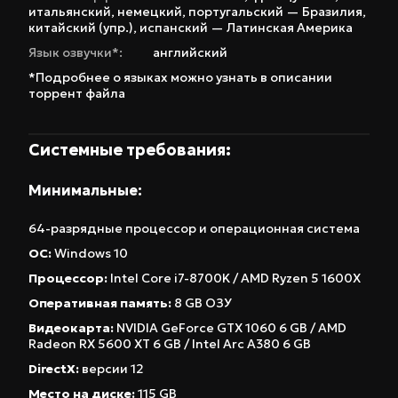
итальянский
,
немецкий
,
португальский — Бразилия
,
локация – это уникальная возможность для
китайский (упр.)
,
испанский — Латинская Америка
безумных приключений, захватывающих
Язык озвучки*:
английский
сражений и новых встреч. Ваша задача – не
*Подробнее о языках можно узнать в описании
просто победить врагов, но и положить конец
торрент файла
масштабной фармацевтической махинации,
которая угрожает будущему человечества.
Системные требования:
Приготовьтесь к взрыву юмора, безумному
геймплею и захватывающему сюжету, который
Минимальные:
заставит вас смеяться до слез и переживать за
64-разрядные процессор и операционная система
судьбу любимых персонажей. High On Life 2 –
ОС:
Windows 10
это игра, которую вы не забудете!
Процессор:
Intel Core i7-8700K / AMD Ryzen 5 1600X
Оперативная память:
8 GB ОЗУ
Видеокарта:
NVIDIA GeForce GTX 1060 6 GB / AMD
Radeon RX 5600 XT 6 GB / Intel Arc A380 6 GB
DirectX:
версии 12
Место на диске:
115 GB