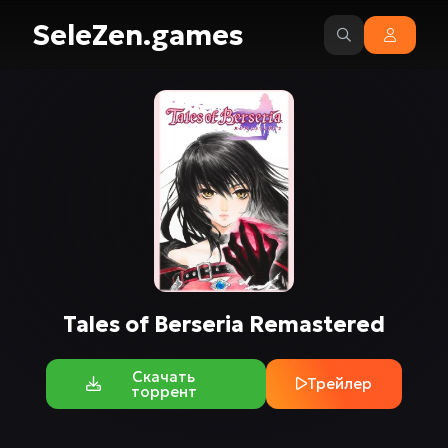
SeleZen.games
Tales of Berseria Remastered
Скачать
Трейлер
торрент