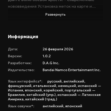
нововведения Установка меток на карте и
отключение случайных стычек с противниками
Развернуть
делают путешествие по островам Мидганда
ещё более увлекательным. Даже знаменитый
магазин рейтинга станет доступен с самого
Информация
начала игры. Всё это — в обновлённой версии! •
Загружаемый контент Данная версия включает
Дата:
26 февраля 2026
в себя загружаемый контент оригинала 2016
Версии:
1.0.2
года. Вам станет доступна целая
Разработчик:
D.A.G Inc.
сокровищница дополнений, среди которых —
Издательство:
Bandai Namco Entertainment Inc.
костюмы из других игр серии и полезные
предметы.
Язык интерфейса*:
русский
,
английский
,
французский
,
итальянский
,
немецкий
,
испанский —
Испания
,
японский
,
корейский
,
португальский —
Бразилия
,
китайский (упр.)
,
испанский — Латинская
Америка
,
китайский (трад.)
Язык озвучки*:
английский
,
японский