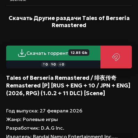
Скачать Другие раздачи
Tales of Berseria
Remastered
Скачать торрент
12.85 Gb
0
0
0
↑
⇅
↓
Tales of Berseria Remastered / 绯夜传奇
Remastered [P] [RUS + ENG + 10 / JPN + ENG]
(2026, RPG) (1.0.2 + 11 DLC) [Scene]
Год выпуска
: 27 февраля 2026
Жанр
: Ролевые игры
Разработчик
: D.A.G Inc.
Издатель
: Bandai Namco Entertainment Inc.