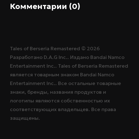
Комментарии (0)
Tales of Berseria Remastered ©
2026
Разработано
D.A.G Inc.
. Издано
Bandai Namco
Entertainment Inc.
. Tales of Berseria Remastered
является товарным знаком
Bandai Namco
Entertainment Inc.
. Все остальные товарные
знаки, бренды, названия продуктов и
логотипы являются собственностью их
соответствующих владельцев. Все права
защищены.