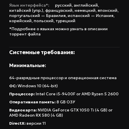
позволяет создавать укрепления любой
Язык интерфейса*:
русский
,
английский
,
сложности, а продвинутая система управления
китайский (упр.)
,
французский
,
немецкий
,
японский
,
португальский — Бразилия
,
испанский — Испания
,
поселенцами добавляет глубины игровому
корейский
,
польский
,
турецкий
процессу. Особенно стоит отметить систему
*Подробнее о языках можно узнать в описании
модификаций, которая позволяет расширить
торрент файла
возможности игры и настроить ее под свои
предпочтения. Хотите скачать репак Going
Системные требования:
Medieval и почувствовать себя настоящим
средневековым правителем? Эта игра – ваш
Минимальные:
выбор. Going Medieval подойдет любителям
64-разрядные процессор и операционная система
сложных градостроительных симуляторов,
ОС:
Windows 10 (64-bit)
ценящим реализм, вариативность и
Процессор:
Intel Core i5-9400F or AMD Ryzen 5 2600
возможность создавать уникальные истории.
Оперативная память:
8 GB ОЗУ
Если вы ищете игру, в которой каждое ваше
Видеокарта:
NVIDIA GeForce GTX 1050 Ti (4 GB) or
решение имеет последствия, а геймплей
AMD Radeon RX 580 (4 GB)
затягивает с головой, то Going Medieval – это
DirectX:
версии 11
то, что вам нужно. Скачайте сейчас и начните