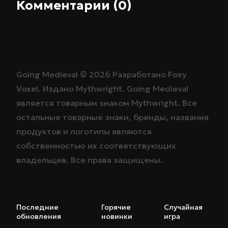
Комментарии (0)
Going Medieval ©
2026
Разработано
Foxy
Voxel
. Издано
Mythwright
. Going Medieval
является товарным знаком
Mythwright
. Все
остальные товарные знаки, бренды, названия
продуктов и логотипы являются
собственностью их соответствующих
владельцев. Все права защищены.
Последние
Горячие
Случайная
обновления
новинки
игра