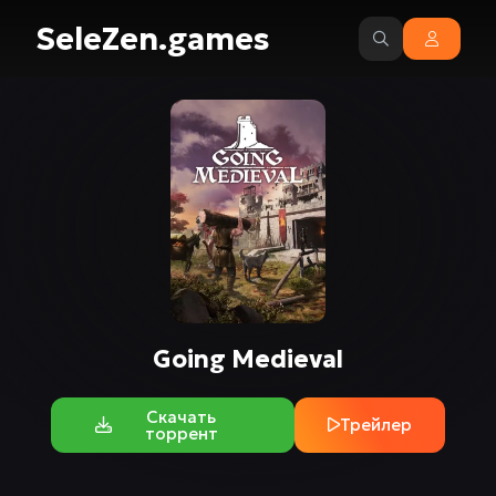
SeleZen.games
Going Medieval
Скачать
Трейлер
торрент