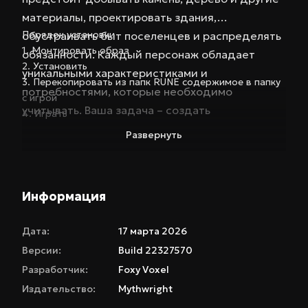
материалы, проектировать здания,
Порядок установки
обустраивать быт поселенцев и распределять
1. Монтировать образ
обязанности. Каждый персонаж обладает
2. Установить
уникальными характеристиками и
3. Перекопировать из папк
RUNE
содержимое в папку
потребностями, которые необходимо
с игрой
учитывать. Ваша задача – создать
4. Играть
эффективную экономику, обеспечить защиту от
Развернуть
внешних угроз и развивать поселение,
превращая его из маленькой деревни в
могущественную крепость. Эта версия игры
Информация
предлагает глубокий и разнообразный
геймплей, который затянет вас на долгие часы.
Дата:
17 марта 2026
Going Medieval отличается от других
Версии:
Build 22327570
градостроительных симуляторов своей
Разработчик:
Foxy Voxel
реалистичностью и вниманием к деталям.
Издательство:
Mythwright
Уникальная трехмерная система строительства