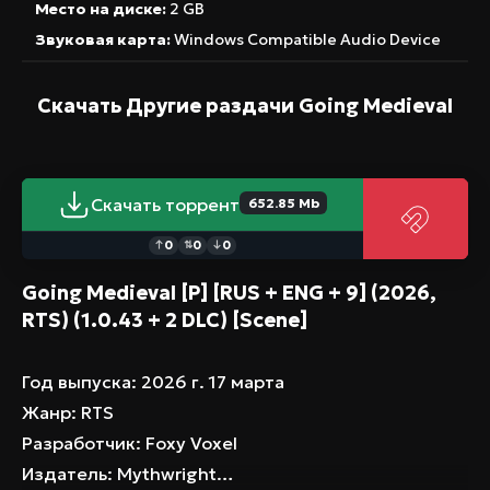
Место на диске:
2 GB
свою историю в мире, пережившем
Звуковая карта:
Windows Compatible Audio Device
апокалипсис.
Скачать Другие раздачи
Going Medieval
Скачать торрент
652.85 Mb
0
0
0
↑
⇅
↓
Going Medieval [P] [RUS + ENG + 9] (2026,
RTS) (1.0.43 + 2 DLC) [Scene]
Год выпуска
: 2026 г. 17 марта
Жанр
: RTS
Разработчик
: Foxy Voxel
Издатель
: Mythwright