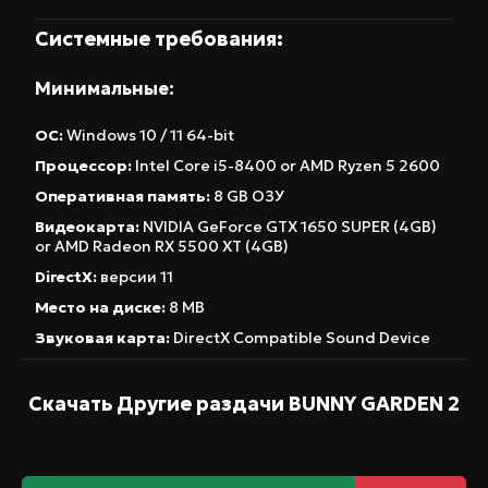
влияют на его симпатию к герою. По мере того
Системные требования:
как гости становятся чуть подвыпившими,
раскрываются новые грани характеров и
Минимальные:
неожиданные моменты. Каждый персонаж
имеет свою песню, и живые выступления на
ОС:
Windows 10 / 11 64-bit
сцене добавляют драматизма и динамики.
Процессор:
Intel Core i5-8400 or AMD Ryzen 5 2600
Геймплей сочетает диалоги с вариативностью
Оперативная память:
8 GB ОЗУ
прохождения: ваши решения и темп общения
Видеокарта:
NVIDIA GeForce GTX 1650 SUPER (4GB)
определяют характер сцены, возможные
or AMD Radeon RX 5500 XT (4GB)
концовки и повторяемость эпизодов, что
DirectX:
версии 11
заставляет возвращаться за новыми
Место на диске:
8 MB
сочетаниями выбора и эмоций. Ключевые
Звуковая карта:
DirectX Compatible Sound Device
особенности — BUNNY GARDEN 2 выделяется
за счёт сочетания романтического нарратива и
Скачать Другие раздачи
BUNNY GARDEN 2
социальной симуляции, где уникальные
механики влияют на динамику вечера. Отличие
от других проектов — это не просто линейная