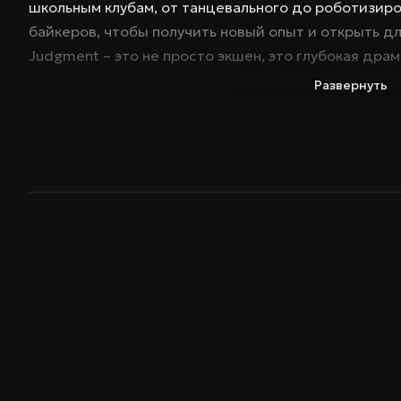
школьным клубам, от танцевального до роботизиро
байкеров, чтобы получить новый опыт и открыть дл
Judgment – это не просто экшен, это глубокая дра
искуплении. Игра предлагает уникальную смесь юм
Развернуть
захватывающего сюжета, который заставит вас зад
ПК и погрузитесь в этот напряженный детективны
значение. Эта версия игры позволит вам полность
исследовать все уголки Yokohama.