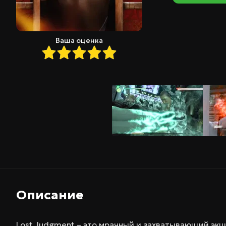
Ваша оценка
Описание
Lost Judgment – это мрачный и захватывающий эк