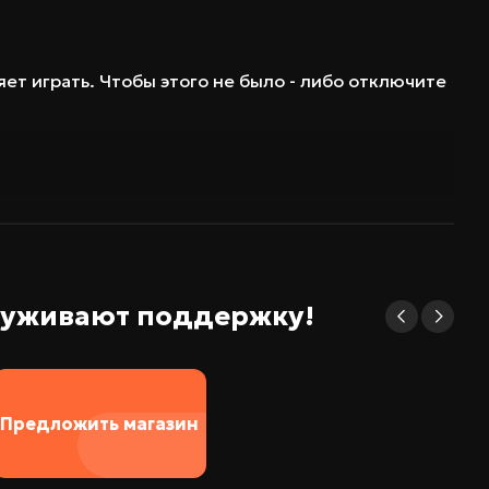
ет играть. Чтобы этого не было - либо отключите
election, 651 Мб), спасибо SittingOnClouds!
до бита
служивают поддержку!
Предложить магазин
 установился нормально