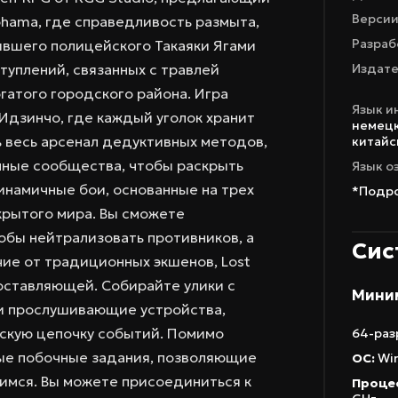
Версии
ohama, где справедливость размыта,
Разраб
бывшего полицейского Такаяки Ягами
уплений, связанных с травлей
Издате
гатого городского района. Игра
Язык и
 Идзинчо, где каждый уголок хранит
немец
ь весь арсенал дедуктивных методов,
китайск
чные сообщества, чтобы раскрыть
Язык о
инамичные бои, основанные на трех
*Подро
крытого мира. Вы сможете
обы нейтрализовать противников, а
Сис
чие от традиционных экшенов, Lost
оставляющей. Собирайте улики с
Мини
 и прослушивающие устройства,
скую цепочку событий. Помимо
64-раз
ые побочные задания, позволяющие
ОС:
Win
имся. Вы можете присоединиться к
Проце