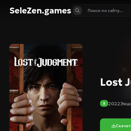
SeleZen.games
Lost 
2022
Экш
5
Скачат