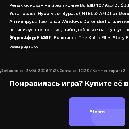
Репак основан на Steam-рипе BuildID 10792513: 63.
Установлен Hypervisor Bypass (INTEL & AMD) от D
Антивирусы (включая Windows Defender) стали пом
антивирус полностью, либо добавьте папку с уст
Версия игры: v1.12; Включено The Kaito Files Story 
[Repack] by FitGirl
Добавлены три бонусных саундтрека (Original Sound
Развернуть >>
Добавлен скрипт VBS.cmd v1.6.2
Добавлен собственный лаунчер для более легкого
100% Lossless и MD5 Perfect: все файлы после ус
Добавлено: 27.05.2026 11:24
Скачано: 1 228 / Комментария: 2
НИЧЕГО не вырезано, НИЧЕГО не перекодировано
Понравилась игра? Купите её 
Возможность не скачивать и не устанавливать бо
Существенно улучшено сжатие (с кумулятивных 64.
Установка занимает 17-70 минут (зависит от ваше
После инсталляции игра занимает до 64.4 Гб
Steam
После установки доступна опция проверки контро
Язык изменяется в найстроках игры