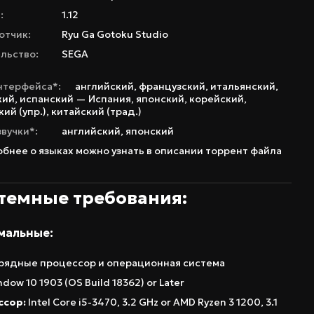
:
1.12
отчик:
Ryu Ga Gotoku Studio
льство:
SEGA
нтерфейса*:
английский
,
французский
,
итальянский
,
кий
,
испанский — Испания
,
японский
,
корейский
,
ий (упр.)
,
китайский (трад.)
звучки*:
английский
,
японский
бнее о языках можно узнать в описании торрент файла
темные требования:
мальные:
рядные процессор и операционная система
dow 10 1903 (OS Build 18362) or Later
ссор:
Intel Core i5-3470, 3.2 GHz or AMD Ryzen 3 1200, 3.1