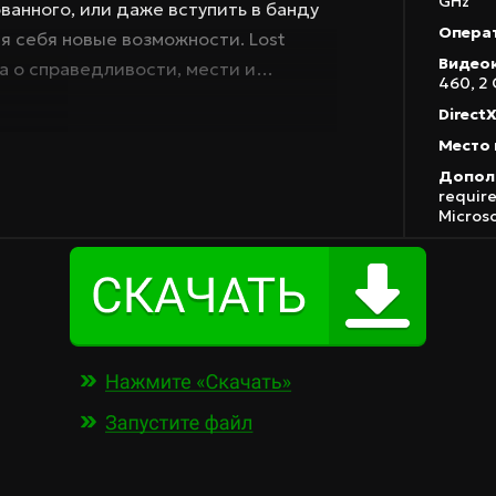
GHz
ванного, или даже вступить в банду
Операт
я себя новые возможности. Lost
Видео
ма о справедливости, мести и
460, 2
ора, мрачной атмосферы и
DirectX
уматься. Скачайте Lost Judgment на
Место 
й экшен, где каждое решение имеет
Допол
ю насладиться геймплеем и
require
Microso