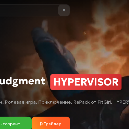
Judgment
HYPERVISOR
н
,
Ролевая игра
,
Приключение
,
RePack от FitGirl
,
HYPER
ь торрент
Трейлер