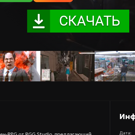
Ин
Дата:
шен-RPG от RGG Studio, предлагающий