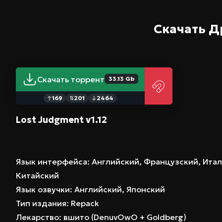
Скачать Д
Скачать торрент
33.13 Gb
169
201
2464
↑
⇅
↓
Lost Judgment v1.12
Язык интерфейса: Английский, Французский, Итал
Китайский
Язык озвучки: Английский, Японский
Тип издания: Repack
Лекарство: вшито (DenuvOwO + Goldberg)