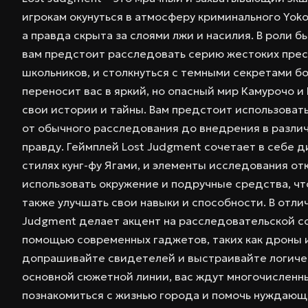
игрокам окунуться в атмосферу криминального Yok
а правда скрыта за слоями лжи и насилия. В роли 
вам предстоит расследовать серию жестоких прест
школьников, и столкнуться с темными секретами бо
переносит вас в яркий, но опасный мир Камурочо и
свои истории и тайны. Вам предстоит использоват
от обычного расследования до внедрения в разли
правду. Геймплей Lost Judgment сочетает в себе д
стилях кунг-фу Ягами, и элементы исследования от
использовать окружение и подручные средства, чт
также улучшать свои навыки и способности. В отли
Judgment делает акцент на расследовательской с
помощью современных гаджетов, таких как дроны
допрашивайте свидетелей и выстраивайте логиче
основной сюжетной линии, вас ждут многочисленн
познакомиться с жизнью города и помочь нуждающ