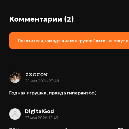
Комментарии (2)
Посетители, находящиеся в группе
Гости
, не могут
𝚣𝚡𝚌𝚛𝚘𝚠ㅤㅤㅤㅤㅤㅤㅤㅤㅤㅤ
28 мая 2026 23:48
Годная игрушка, правда гипервизор(
DigitalGod
27 мая 2026 12:49