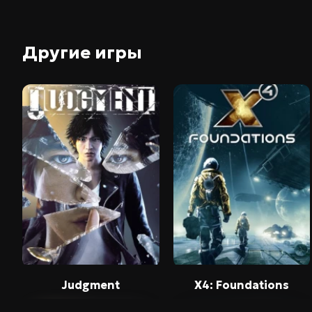
Для установки репака требуется минимум 6 Гб св
В репаке используется библиотека XTool от Razor1
Другие игры
Judgment
X4: Foundations