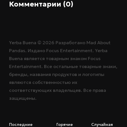
Комментарии (0)
Yerba Buena ©
2026
Разработано
Mad About
Pandas
. Издано
Focus Entertainment
. Yerba
Buena является товарным знаком
Focus
Entertainment
. Все остальные товарные знаки,
бренды, названия продуктов и логотипы
являются собственностью их
соответствующих владельцев. Все права
защищены.
Последние
Горячие
Случайная