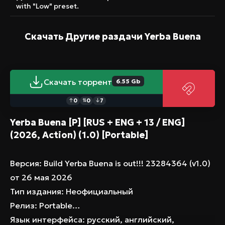
with "Low" preset.
оригинальный геймплей и необычную историю.
Скачайте Yerba Buena на ПК и окунитесь в мир,
где реальность подчиняется вашей воле. Это
Скачать Другие раздачи
Yerba Buena
не просто игра, это возможность переписать
историю города.
Скачать торрент
6.55 Gb
0
0
7
↑
⇅
↓
Yerba Buena [P] [RUS + ENG + 13 / ENG]
(2026, Action) (1.0) [Portable]
Версия: Build
Yerba Buena is out!!! 23284364 (v1.0)
от 26 мая 2026
Тип издания: Неофициальный
Релиз: Portable
Язык интерфейса: русский, английский,