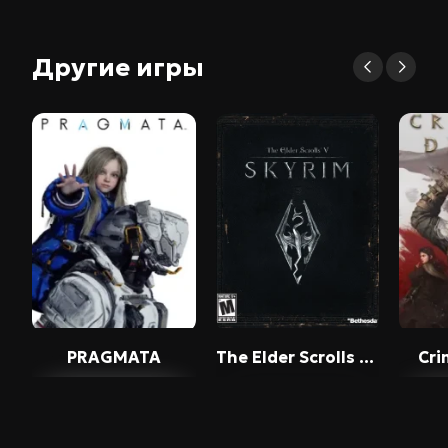
Другие игры
PRAGMATA
The Elder Scrolls V: Skyrim - Legendary Edition
Cri