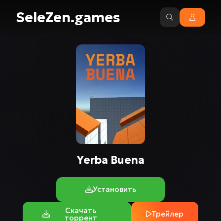
SeleZen.games
Yerba Buena
Установить
Скачать
Трейлер
торрент