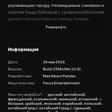
угрожающим городу. Неожиданные союзники и
опасная банда байкеров с суперспособностями
делают путешествие по городу полным
сюрпризов и неожиданных поворотов.
Развернуть
Атмосфера игры пропитана духом 70-х, но с
элементами научной фантастики, создавая
уникальный и запоминающийся игровой мир.
Информация
Геймплей Yerba Buena строится вокруг
уникальной механики "копировать и вставить".
Дата:
26 мая 2026
Используйте ее, чтобы трансформировать
Версии:
Build 23284364 (v1.0)
окружающую среду – превращайте стол в
Разработчик:
Mad About Pandas
трамплин, отправляйте дома в полет или
Издательство:
Focus Entertainment
создавайте воздушные мосты из стен.
Исследуйте детализированный город,
Язык интерфейса*:
русский
,
английский
,
французский
,
итальянский
,
немецкий
,
испанский —
решайте головоломки, требующие
Испания
,
арабский
,
японский
,
корейский
,
польский
,
нестандартного мышления, и сражайтесь с
китайский (упр.)
,
китайский (трад.)
,
турецкий
,