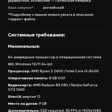
украинский
,
испанский — Латинская Америка
врагами, используя возможности осциллятора.
Язык озвучки*:
английский
Темп игры динамичный, а управление
интуитивно понятное. Разнообразие локаций и
*Подробнее о языках можно узнать в описании
торрент файла
задач обеспечивает реиграбельность и
позволяет найти свой собственный подход к
Системные требования:
прохождению. Ключевой особенностью Yerba
Buena является ее оригинальная механика
Минимальные:
взаимодействия с миром. Возможность
манипулировать физическими свойствами
64-разрядные процессор и операционная система
объектов открывает бесконечные
ОС:
Windows 10/11 64-bit
возможности для решения головоломок и
Процессор:
AMD Ryzen 5 2600 / Intel Core i5-8400
преодоления препятствий. Несмотря на инди-
Оперативная память:
8 GB ОЗУ
статус, игра предлагает сложные и
Видеокарта:
AMD Radeon RX 580 / Nvidia GeForce
увлекательные испытания, а ее уникальный
GTX 1060
визуальный стиль выделяет ее на фоне других
DirectX:
версии 12
платформеров. Эта версия Yerba Buena –
Место на диске:
9 GB
отличный выбор для тех, кто ищет
Дополнительно:
SSD required. 30 FPS in 1920x1080