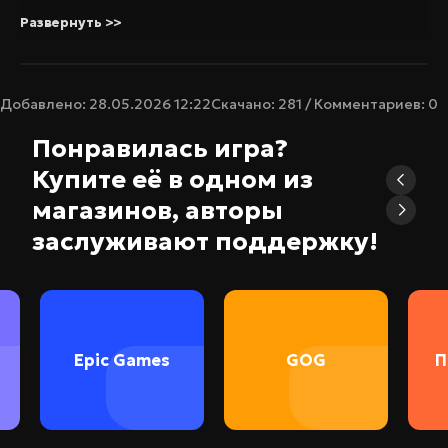
японский, китайский (упр.), французский,
Развернуть >>
итальянский, немецкий, испанский — Испания,
арабский, корейский, польский, китайский
(трад.), турецкий, украинский, испанский —
Добавлено: 28.05.2026 12:22
Скачано: 281 / Комментариев: 0
Латинская Америка.
Понравилась игра?
Язык озвучки: английский
Купите её в одном из
Таблэтка: вшита (RUNE)
магазинов, авторы
заслуживают поддержку!
Epic Games
GOG
П