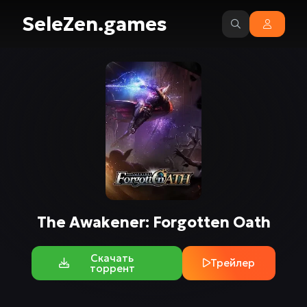
SeleZen.games
The Awakener: Forgotten Oath
Скачать
Трейлер
торрент