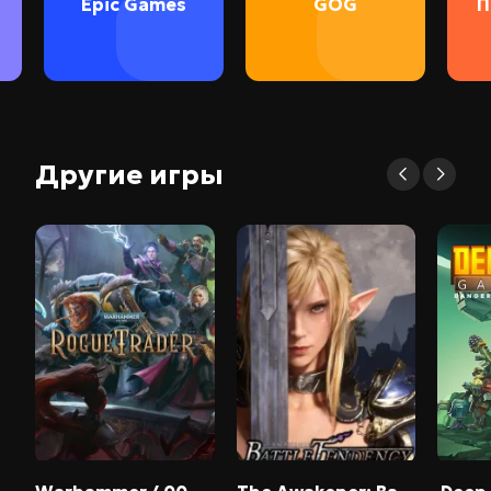
Epic Games
GOG
П
Другие игры