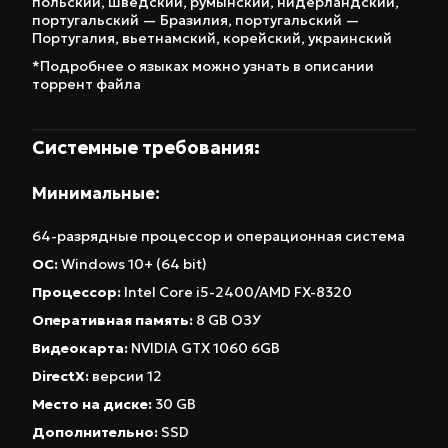
польский
,
шведский
,
румынский
,
нидерландский
,
продавать редкие предметы и получать
португальский — Бразилия
,
португальский —
реальную выгоду; система приручения и
Португалия
,
вьетнамский
,
корейский
,
украинский
разведения мутировавших питомцев с
*Подробнее о языках можно узнать в описании
торрент файла
возможностью селекции для получения более
сильных наездников; глубокая система крафта
оружия, позволяющая создавать уникальные
Системные требования:
легендарные экземпляры. Эта версия Nuclear
Минимальные:
Epoch – отличный выбор для тех, кто ищет
глубокий и захватывающий геймплей в жанре
64-разрядные процессор и операционная система
выживания в открытом мире. Скачайте Nuclear
ОС:
Windows 10+ (64 bit)
Epoch на ПК и окунитесь в мир, где вы сами
Процессор:
Intel Core i5-2400/AMD FX-8320
определяете свою судьбу. Игра идеально
Оперативная память:
8 GB ОЗУ
подойдет любителям RPG, поклонникам
Видеокарта:
NVIDIA GTX 1060 6GB
выживания и всем, кто ценит свободу
DirectX:
версии 12
действий и возможность создавать свою
Место на диске:
30 GB
историю. Nuclear Epoch заслуживает внимания
Дополнительно:
SSD
благодаря своей глубокой системе крафта,