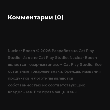
Комментарии (0)
Nuclear Epoch ©
2026
Разработано
Cat Play
Studio
. Издано
Cat Play Studio
. Nuclear Epoch
является товарным знаком
Cat Play Studio
. Все
остальные товарные знаки, бренды, названия
продуктов и логотипы являются
собственностью их соответствующих
владельцев. Все права защищены.