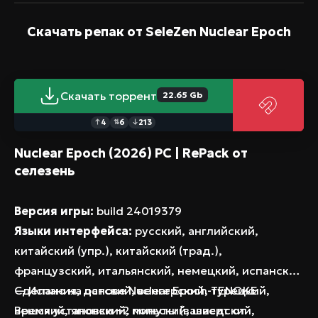
уникальным питомцам и интересной
экономической составляющей. Вы можете
Скачать репак от SeleZen
Nuclear Epoch
скачать эту версию Nuclear Epoch и начать свое
приключение прямо сейчас!
Скачать торрент
22.65 Gb
4
6
213
↑
⇅
↓
Nuclear Epoch (2026) PC | RePack от
селезень
Версия игры:
build 24019379
Языки интерфейса:
русский, английский,
китайский (упр.), китайский (трад.),
французский, итальянский, немецкий, испанский
— Испания, датский, венгерский, турецкий,
Сделано на основе Nuclear Epoch-TENOKE
чешский, японский, польский, шведский,
Время установки ~2 минуты (зависит от