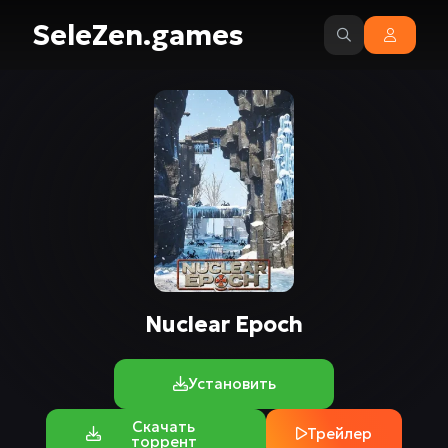
SeleZen.games
Nuclear Epoch
Установить
Скачать
Трейлер
торрент