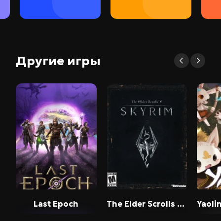
Другие игры
Last Epoch
The Elder Scrolls V: Skyrim - Legendary Edition
Yaoling: