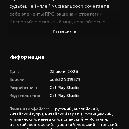
судьбы. Геймплей Nuclear Epoch сочетает в
себе элементы RPG, экшена и стратегии.
Исследуйте открытый мир, сражайтесь с
мутировавшими монстрами и собирайте
Развернуть
уникальное снаряжение. Система крафта
позволяет создавать оружие и броню с
индивидуальными характеристиками, а боевая
Информация
система требует тактического подхода и
умелого использования различных видов
Дата:
25 июня 2026
оружия. Ваше убежище – это не только ваша
Версии:
build 24019379
база, но и социальный центр, где вы можете
Разработчик:
Cat Play Studio
привлекать жителей-NPC, развивать торговлю
Издательство:
Cat Play Studio
и строить процветающий город. Ключевые
особенности Nuclear Epoch: уникальная
Язык интерфейса*:
русский
,
английский
,
китайский (упр.)
,
китайский (трад.)
,
французский
,
экономическая система, основанная на
итальянский
,
немецкий
,
испанский — Испания
,
Торговой площадке Steam, позволяющая
датский
,
венгерский
,
турецкий
,
чешский
,
японский
,