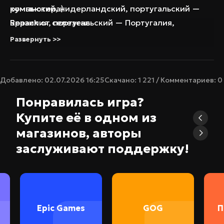
румынский, нидерландский, португальский —
компьютера)
Бразилия, португальский — Португалия,
Repack от селезень
вьетнамский, корейский, украинский
Развернуть >>
Языки озвучки:
-
Таблетка:
Вшита (TENOKE)
Добавлено: 02.07.2026 16:25
Скачано: 1 221 / Комментариев: 0
Понравилась игра?
Купите её в одном из
магазинов, авторы
заслуживают поддержку!
Epic Games
GOG
П