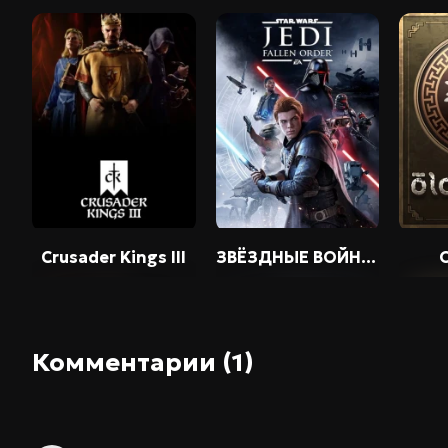
DLC: First Contact Story Pack
DLC: Galactic Paragons
DLC: Astral Planes
DLC: The Machine Age
DLC: Cosmic Storms
DLC: Rick the cube species portrait
DLC: Grand Archive
Crusader Kings III
ЗВЁЗДНЫЕ ВОЙНЫ Джедаи: Павший Орден / Star Wars Jedi: Fallen Order
Комментарии (1)