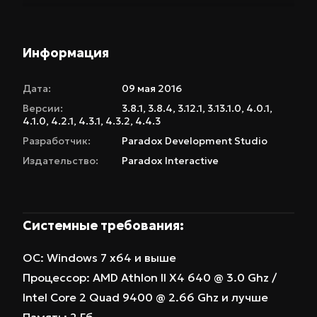
Невероятно прекрасный космос
Комплексная проработка уникальных планет и
небесных тел дает возможность насладиться
Информация
эффектным зрелищем детализированного
космоса.
Дата:
09 мая 2016
Безграничное видовое многообразие и
Версии:
3.8.1, 3.8.4, 3.12.1, 3.13.1.0, 4.0.1,
усовершенствованная система дипломатии
4.1.0, 4.2.1, 4.3.1, 4.3.2, 4.4.3
Ручная настройка и процедурная генерация
Разработчик:
Paradox Development Studio
помогут вам встретить безграничное
Издательство:
Paradox Interactive
разнообразие видов. Выбирайте
положительные и отрицательные черты,
особенную идеологию, любые ограничения,
Системные требования:
способы развития и все, что только можно
вообразить. Взаимодействуйте с другими
ОС: Windows 7 x64 и выше
расами посредством расширенной системы
Процессор: AMD Athlon II X4 640 @ 3.0 Ghz /
дипломатии. Дипломатия — это краеугольный
Intel Core 2 Quad 9400 @ 2.66 Ghz и лучше
камень сбалансированной глобальной
Память: 2 Гб