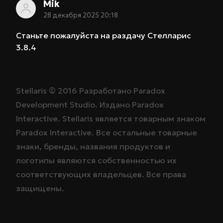
Mik
28 декабря 2025 20:18
Станьте пожалуйста на раздачу Стелларис
3.8.4
Stellaris ©
2016
Разработано
Paradox
Development Studio
. Издано
Paradox
Interactive
. Stellaris является товарным знаком
Paradox Interactive
. Все остальные товарные
знаки, бренды, названия продуктов и
логотипы являются собственностью их
соответствующих владельцев. Все права
защищены.