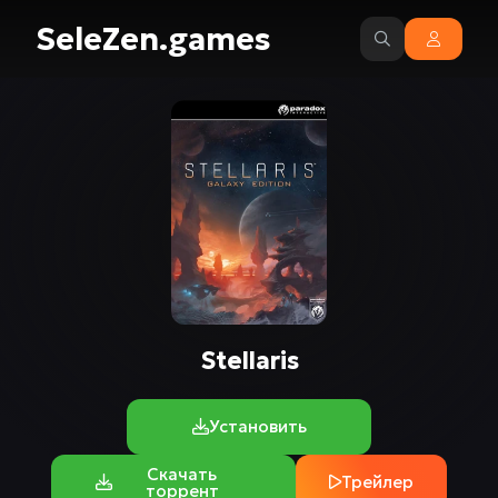
SeleZen.games
Stellaris
Установить
Скачать
Трейлер
торрент