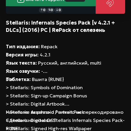
DLC: Anniversary Portraits
0
0
0
↑
⇅
↓
DLC: Horizon Signal
DLC: Arachnoid Portrail Pack
Stellaris: Infernals Species Pack [v 4.2.1 +
DLCs] (2016) PC | RePack от селезень
DLC: MegaCorp
DLC: Ancient Relics Story Pack
Тип издания:
Repack
DLC: Lithoids Species Pack
Версия игры:
4.2.1
DLC: Federations
Язык текста:
Русский, английский, multi
DLC: Necroids Species Pack
Язык озвучки:
-
DLC: Nemesis
Таблетка:
DLC
Вшита {RUNE}
DLC: Aquatics Species Pack
> Stellaris: Symbols of Domination
DLC: Overlord
> Stellaris: Sign-up Campaign Bonus
DLC: Toxoids species pack
> Stellaris: Digital Artbook
DLC: First Contact Story Pack
> Stellaris: Arachnoid Portrait Pack
Ничего не вырезано / ничего не перекодировано
DLC: Galactic Paragons
> Stellaris: Digital OST
Сделано на основе Stellaris Infernals Species Pack-
DLC: Astral Planes
> Stellaris: Signed High-res Wallpaper
RUNE
DLC: The Machine Age