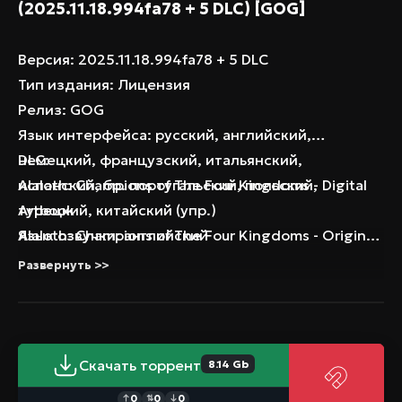
(2025.11.18.994fa78 + 5 DLC) [GOG]
Версия: 2025.11.18.994fa78 + 5 DLC
Тип издания: Лицензия
Релиз: GOG
Язык интерфейса: русский, английский,
немецкий, французский, итальянский,
DLC:
испанский, бр. португальский, польский,
Alaloth: Champions of The Four Kingdoms - Digital
турецкий, китайский (упр.)
Artbook
Язык озвучки: английский
Alaloth: Champions of The Four Kingdoms - Original
Таблэтка: Не требуется (DRM-Free)
Soundtrack
Развернуть >>
Alaloth: Champions of The Four Kingdoms -
Supporter Pack
Alaloth: Champions of The Four Kingdoms - Ultimate
Pack
Скачать торрент
8.14 Gb
Alaloth: Champions of The Four Kingdoms -
0
0
0
↑
⇅
↓