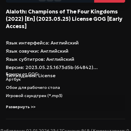
Supporter pack Wallpapers
Alaloth: Champions of The Four Kingdoms
(2022) [En] (2023.05.25) License GOG [Early
Access]
Язык интерфейса: Английский
Язык озвучки: Английский
Язык субтитров: Английский
Версия: 2023.05.25.1673d5b (64842)
Бонусы от GOG:
Тип издания: License
Артбук
Обои для рабочего стола
Игровой саундтрек (*.mp3)
Развернуть >>
Добавлено: 02.01.2026 23:47
Скачано: 949 / Комментариев: 0