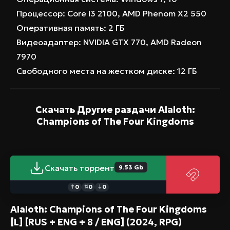
соревновательном режиме. А благодаря
Процессор: Core i3 2100, AMD Phenom X2 550
возможности локального кооператива на 3
Оперативная память: 2 ГБ
игрока, вы сможете разделить приключения с
Видеоадаптер: NVIDIA GTX 770, AMD Radeon
друзьями, не требуя дополнительных копий
7970
игры. Станьте легендой Пламена – ваша
Свободного места на жестком диске: 12 ГБ
история только начинается.
Скачать Другие раздачи
Alaloth:
Champions of The Four Kingdoms
Скачать торрент
9.53 Gb
0
0
0
↑
⇅
↓
Alaloth: Champions of The Four Kingdoms
[L] [RUS + ENG + 8 / ENG] (2024, RPG)