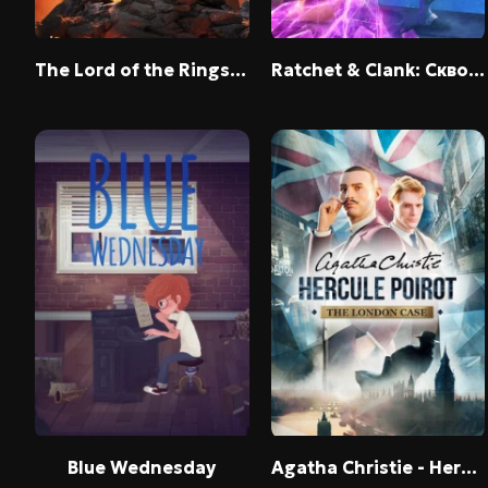
The Lord of the Rings: Gollum
Ratchet & Clank: Сквозь миры
Blue Wednesday
Agatha Christie - Hercule Poirot: The London Case