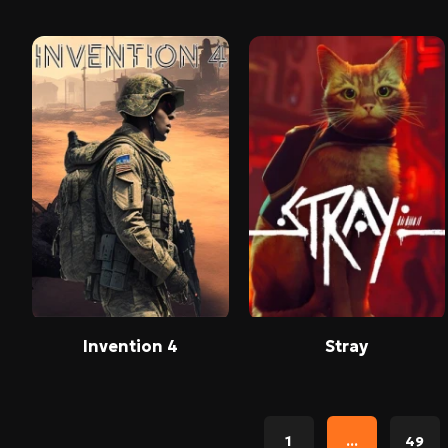
Invention 4
Stray
1
...
49