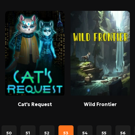
Cat's Request
Wild Frontier
50
51
52
53
54
55
56