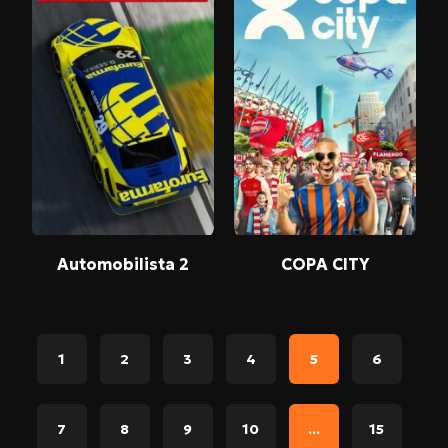
Automobilista 2
COPA CITY
1
2
3
4
5
6
7
8
9
10
...
15