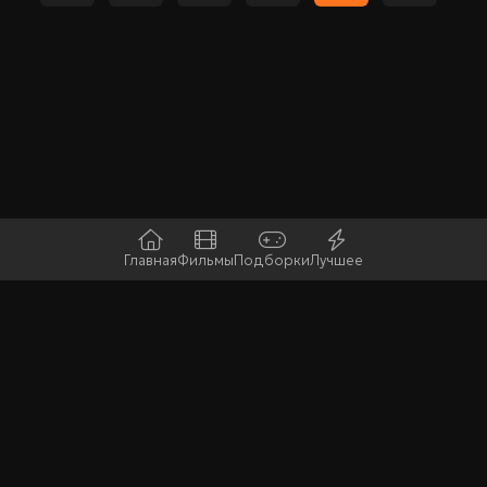
Главная
Фильмы
Подборки
Лучшее
Последние
Горячие
Случайная
обновления
новинки
игра