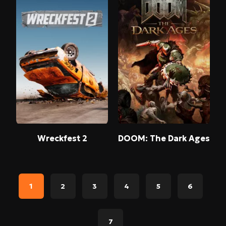
Wreckfest 2
DOOM: The Dark Ages
1
2
3
4
5
6
7