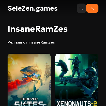
SeleZen.games
InsaneRamZes
Релизы от InsaneRamZes