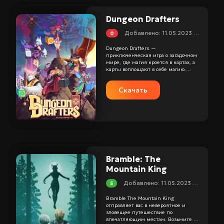
строительства в режиме “Отдых”.
Возможность выбора спокойного или
Dungeon Drafters
более динамичного режима,
приятная графика и музыка позволят
Добавлено: 11.05.2023 18:25
0
вам насладиться временем,
проведенным в My Train Arrives.
Dungeon Drafters —
приключенческая игра о загадочном
мире, где магия кроется в картах, а
карты воплощают в себе магию.
Отправляйтесь в древние руины,
собирайте редкие карты, побеждайте
Скачать
врагов с помощью хитрых маневров и
создавайте колоду заклинаний, чтобы
спасти мир.
Пошаговый рогалик, с довольно
забавными классами. Поэкранно
исследуем подземелье, но кроме 3х
очков действия, у нас есть 5 карт, с
разными эффектами, которые можно
использовать во время боя.
Bramble: The
Mountain King
Добавлено: 11.05.2023 00:24
5
Bramble The Mountain King
отправляет вас в невероятное и
зловещее путешествие по
впечатляющим местам. Возьмите на