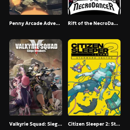
Penny Arcade Adventures: On the Rain-Slick Precipice of Darkness, Episode One + Two / Над пропастью во тьме. Часть 1 + 2
Rift of the NecroDancer
Valkyrie Squad: Siege Breakers
Citizen Sleeper 2: Starward Vector