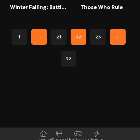
Winter Falling: Battle Tactics
Those Who Rule
1
...
21
22
23
...
32
Главная
Фильмы
Подборки
Лучшее