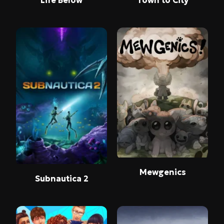
Life Below
Town to City
Mewgenics
Subnautica 2