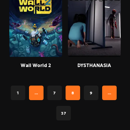
Wall World 2
DYSTHANASIA
1
...
7
8
9
...
37