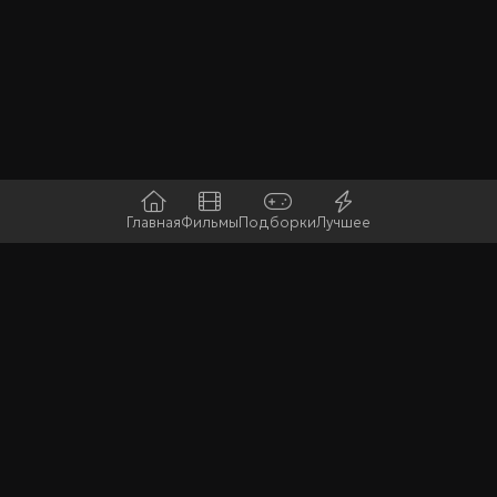
Главная
Фильмы
Подборки
Лучшее
Последние
Горячие
Случайная
обновления
новинки
игра
Контакты
Пользовательское соглашение
Релизерам