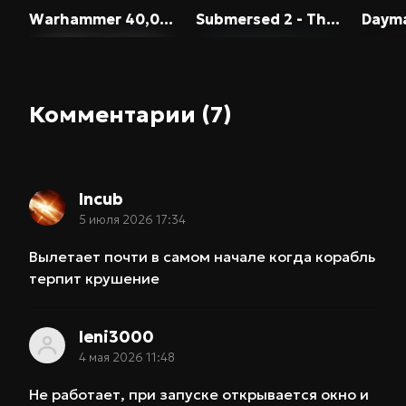
Warhammer 40,000: Space Marine 2
Submersed 2 - The Hive
Daymare:
Комментарии (7)
Incub
5 июля 2026 17:34
Вылетает почти в самом начале когда корабль
терпит крушение
leni3000
4 мая 2026 11:48
Не работает, при запуске открывается окно и