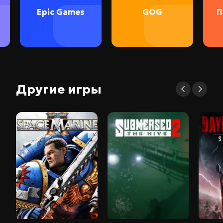
Epic Games
GOG
П
Другие игры