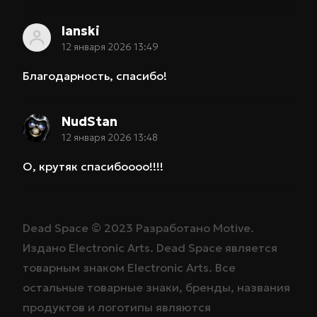
lanski
12 января 2026 13:49
Благодарность, спасибо!
NudStan
12 января 2026 13:48
О, крутяк спасибоооо!!!!
Dead Space ©
2023
Разработано
Motive
.
Издано
Electronic Arts
. Dead Space является
товарным знаком
Electronic Arts
. Все
остальные товарные знаки, бренды, названия
продуктов и логотипы являются