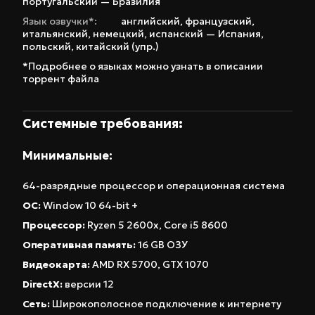
португальский — Бразилия
Язык озвучки*:
английский
,
французский
,
итальянский
,
немецкий
,
испанский — Испания
,
польский
,
китайский (упр.)
*Подробнее о языках можно узнать в описании
торрент файла
Системные требования:
Минимальные:
64-разрядные процессор и операционная система
ОС:
Window 10 64-bit +
Процессор:
Ryzen 5 2600x, Core i5 8600
Оперативная память:
16 GB ОЗУ
Видеокарта:
AMD RX 5700, GTX 1070
DirectX:
версии 12
Сеть:
Широкополосное подключение к интернету