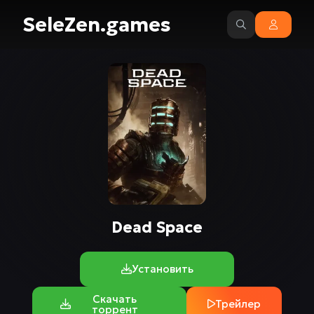
SeleZen.games
Dead Space
Установить
Скачать
Трейлер
торрент