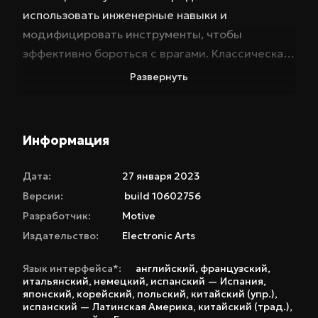
использовать инженерные навыки и
модифицировать инструменты, чтобы
эффективно бороться с врагами. Классическая
система стратегического расчленения
Развернуть
позволит вам уничтожать некроморфов,
поражая их слабые места. Каждое решение,
каждый шаг может стать последним.
Информация
Раскройте мрачную правду об USG «Ишимура»,
изучая бортовые журналы и сталкиваясь с
Дата:
27 января 2023
немногими выжившими. Готовы ли вы
Версии:
build 10602756
встретиться лицом к лицу со своим страхом?
Разработчик:
Motive
Издательство:
Electronic Arts
Язык интерфейса*:
английский
,
французский
,
итальянский
,
немецкий
,
испанский — Испания
,
японский
,
корейский
,
польский
,
китайский (упр.)
,
испанский — Латинская Америка
,
китайский (трад.)
,