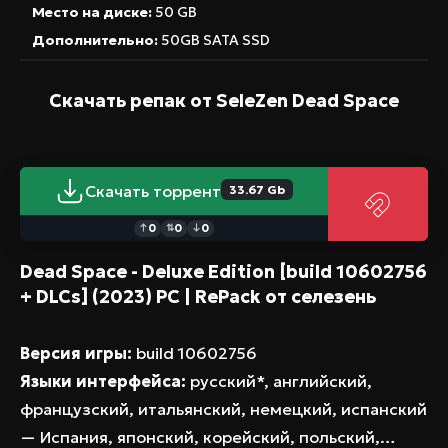
Место на диске:
50 GB
Дополнительно:
50GB SATA SSD
Скачать репак от SeleZen
Dead Space
Скачать торрент
33.67 Gb
0
0
0
↑
⇅
↓
Dead Space - Deluxe Edition [build 10602756
+ DLCs] (2023) PC | RePack от селезень
Версия игры:
build 10602756
Языки интерфейса:
русский*, английский,
французский, итальянский, немецкий, испанский
— Испания, японский, корейский, польский,