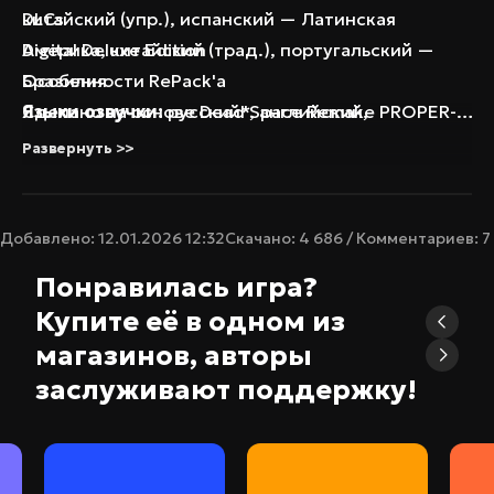
китайский (упр.), испанский — Латинская
DLCs
Америка, китайский (трад.), португальский —
Digital Deluxe Edition
Бразилия
Особенности RePack'а
Языки озвучки:
Сделано на основе Dead Space Remake PROPER-
русский*, английский,
французский, итальянский, немецкий, испанский
voices38
Развернуть >>
— Испания, польский, китайский (упр.)
Опционально gamevoice v1.0 от 03.10.2024
Таблетка:
Время установки ~5 минут (зависит от
Вшита (voices38)
*Опционально gamevoice v1.0 от 03.10.2024
компьютера)
Добавлено: 12.01.2026 12:32
Скачано: 4 686 / Комментариев: 7
Repack от селезень
Понравилась игра?
Купите её в одном из
магазинов, авторы
заслуживают поддержку!