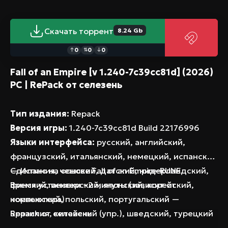
систему, сочетающую стратегию в реальном
времени с пошаговыми решениями,
Скачать торрент
8.24 Gb
ограниченными по времени. Командуйте
армиями на нескольких фронтах одновременно,
0
0
0
↑
⇅
↓
переключаясь на ключевые сражения, чтобы
Fall of an Empire [v 1.240-7c39cc81d] (2026)
принимать тактические решения, способные
PC | RePack от селезень
переломить ход войны. Выживайте любой
ценой. Ваша империя обречена на падение, но
Тип издания:
Repack
ваше наследие определяется тем, как долго
Версия игры:
1.240-7c39cc81d Build 22176996
вы сможете его сдержать. Распределяйте
Языки интерфейса:
русский, английский,
скудеющие ресурсы, поддерживайте хрупкий
французский, итальянский, немецкий, испанский
порядок и реагируйте на постоянно
— Испания, чешский, датский, нидерландский,
Сделано на основе Fall of an Empire-RUNE
меняющиеся угрозы – это жестокое испытание
финский, венгерский, японский, корейский,
Время установки ~2 минуты (зависит от
вашей стратегической выносливости. Судьба
норвежский, польский, португальский —
компьютера)
миллионов в ваших руках. Как долго вы
Бразилия, китайский (упр.), шведский, турецкий
Repack от селезень
сможете сдерживать Fall of an Empire?
Языки озвучки:
-