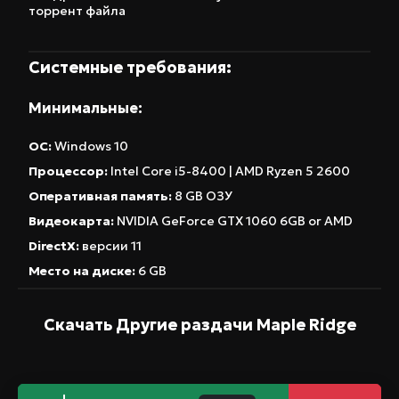
выделяется пиксельной графикой, которая
торрент файла
добавляет игре особую атмосферу ностальгии
и уюта, контрастируя с происходящим. Это не
Системные требования:
просто хоррор, это история о потере,
одиночестве и борьбе с внутренними
Минимальные:
демонами. Если вы цените атмосферные инди-
ОС:
Windows 10
игры с уклоном в психологический террор и
Процессор:
Intel Core i5-8400 | AMD Ryzen 5 2600
готовы к неспешному, но напряженному
геймплею, то Maple Ridge станет отличным
Оперативная память:
8 GB ОЗУ
выбором для скачивания на ПК. Эта версия
Видеокарта:
NVIDIA GeForce GTX 1060 6GB or AMD
репака позволит вам окунуться в мир, где
DirectX:
версии 11
каждый звук и каждый взгляд могут оказаться
Место на диске:
6 GB
последними.
Скачать Другие раздачи
Maple Ridge