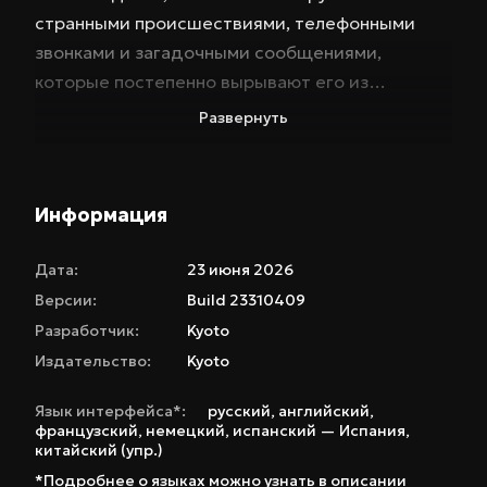
странными происшествиями, телефонными
звонками и загадочными сообщениями,
которые постепенно вырывают его из
реальности. Вам предстоит решать, кому
Развернуть
верить, и справляться с нарастающим
чувством страха и отчаяния. Геймплей Maple
Ridge строится вокруг диалогов, выборов и
Информация
повседневных действий. Взаимодействие с
персонажами происходит через
Дата:
23 июня 2026
внутриигровые звонки, переписку и разговоры,
Версии:
Build 23310409
где каждое ваше решение может иметь
Разработчик:
Kyoto
последствия. Исследуйте детализированные
Издательство:
Kyoto
локации американского пригорода, погружаясь
в атмосферу застоя и скрытой тревоги. Темп
Язык интерфейса*:
русский
,
английский
,
французский
,
немецкий
,
испанский — Испания
,
игры неспешный, но нарастающее напряжение
китайский (упр.)
держит в постоянном напряжении. Maple Ridge
*Подробнее о языках можно узнать в описании