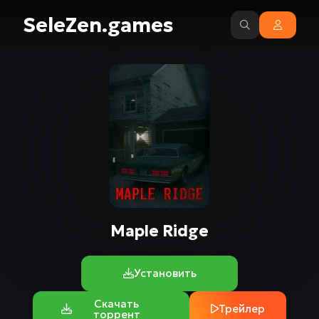
SeleZen.games
Maple Ridge
Установить
Скачать
Трейлер
торрент