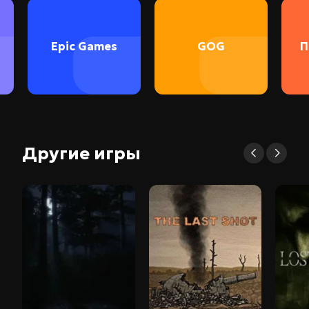
Epic Games
GOG
П
Другие игры