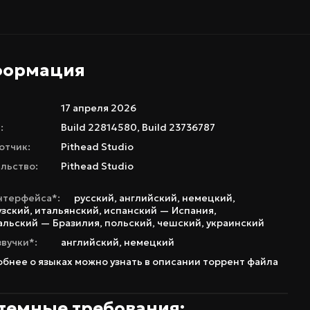
формация
17 апреля 2026
:
Build 22814580, Build 23736787
отчик:
Pithead Studio
льство:
Pithead Studio
нтерфейса*:
русский
,
английский
,
немецкий
,
зский
,
итальянский
,
испанский — Испания
,
альский — Бразилия
,
польский
,
чешский
,
украинский
звучки*:
английский
,
немецкий
бнее о языках можно узнать в описании торрент файла
темные требования: