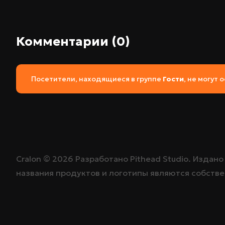
Комментарии (0)
Посетители, находящиеся в группе
Гости
, не могут
Cralon ©
2026
Разработано
Pithead Studio
. Издан
названия продуктов и логотипы являются собств