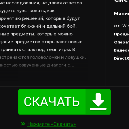
е исследования, не давая ответов
будете чувствовать, как
Мини
 принятию решений, которые будут
 сочетает ближний и дальний бой,
ОС:
Win
вные предметы, которые можно
Проце
здание предметов открывают новые
Операт
раивать стиль под темп игры. В
Видео
встречаются головоломки и ловушки,
DirectX
ностью озвученные диалоги с
сюжету, а уникальные существа — как
схватку ярче и непредсказуемой.
— от тактики до агрессивной дуэли в
енности Игра выделяется бесшовной
еходами между локациями, где
льные существа дополняют мир и
ношения с ними открывают разные
ый диалог с выбором реплик, система