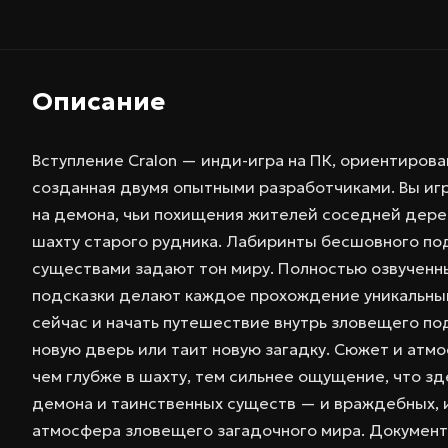
Описание
Вступление Cralon — инди-игра на ПК, ориентирова
созданная двумя опытными разработчиками. Вы игр
на демона, чьи похищения жителей соседней дерев
шахту старого рудника. Лабиринты бесшовного по
существами задают тон миру. Полностью озвученн
подсказки делают каждое прохождение уникальным.
сейчас и начать путешествие внутрь зловещего по
новую дверь или таит новую загадку. Сюжет и атм
чем глубже в шахту, тем сильнее ощущение, что зде
демона и таинственных существ — и враждебных,
атмосфера зловещего загадочного мира. Документ