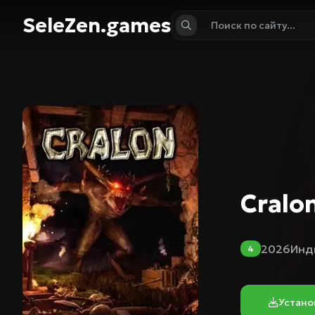
SeleZen.games
Cralo
2026
Инд
4
Устано