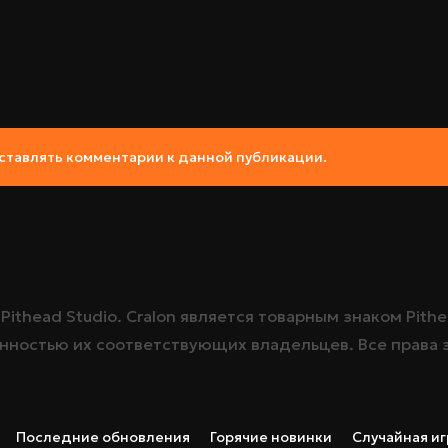
 оставлять комментарии к данной публикации.
о
Pithead Studio
. Cralon является товарным знаком
Pithe
енностью их соответствующих владельцев. Все права
Последние обновления
Горячие новинки
Случайная иг