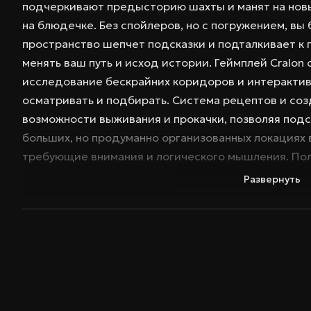
подчеркивают предысторию шахты и манят на новы
на блюдечке. Без спойлеров, но с погружением, вы 
пространство шепчет подсказки и подталкивает к
менять ваш путь и исход истории. Геймплей Cralon
исследование бескрайних коридоров и интеракти
осматривать и подбирать. Система рецептов и со
возможности выживания и прокачки, позволяя подст
больших, но продуманно организованных локациях 
требующие внимания и логического мышления. Пол
выбором реплик добавляют глубины персонажам и 
Развернуть
враждебные, так и дружелюбные — делают каждую 
Геймплей поддерживает разнообразие стилей боя 
ближнем бою и точной дальности. Ключевые особ
структурой подземелья: огромный лабиринт с пер
каждый путь может привести к новой тайне. Уника
влияют на стиль прохождения: ваши решения и от
концовки. Важные элементы — полностью озвученн