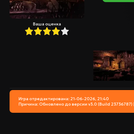
Ваша оценка
Игра отредактирована: 21-06-2026, 21:40
Причина: Обновлено до версии v3.0 (Build 23736787) |