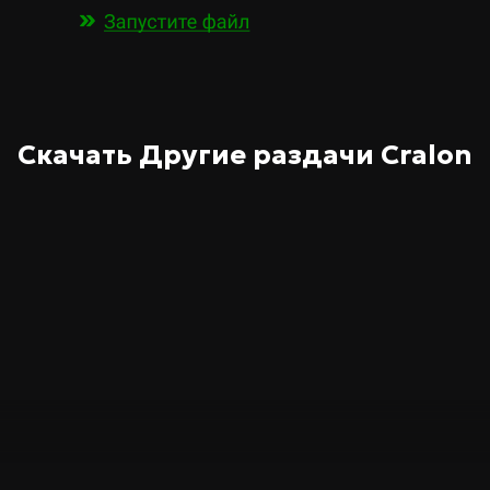
я и развития персонажа. Важна
изображения с подсказками и
 насыщенным и правдоподобным.
пряжённую историю и продуманный
ть для любителей ПК-игр углубиться
Скачать Другие раздачи
Cralon
ный маршрут к выходу. Этот релиз
кономичное решение без потери
лекательным. Если вам нужна
ите тщательно проработанный мир и
надолго удержит внимание.