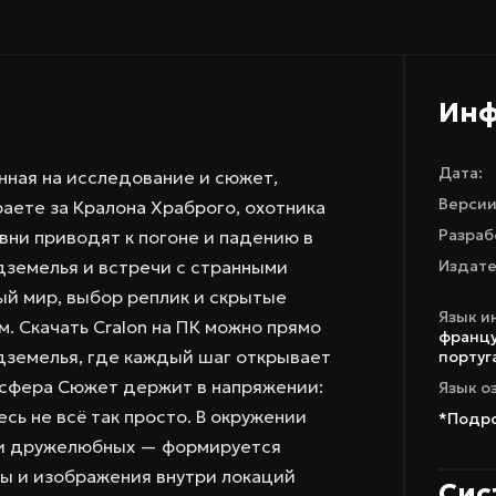
Ин
Дата:
нная на исследование и сюжет,
Версии
аете за Кралона Храброго, охотника
Разраб
ни приводят к погоне и падению в
дземелья и встречи с странными
Издате
ый мир, выбор реплик и скрытые
Язык и
 Скачать Cralon на ПК можно прямо
францу
дземелья, где каждый шаг открывает
португ
осфера Сюжет держит в напряжении:
Язык о
сь не всё так просто. В окружении
*Подро
 и дружелюбных — формируется
ы и изображения внутри локаций
Сис