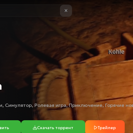
n
и
,
Симулятор
,
Ролевая игра
,
Приключение
,
Горячие но
вить
Скачать торрент
Трейлер