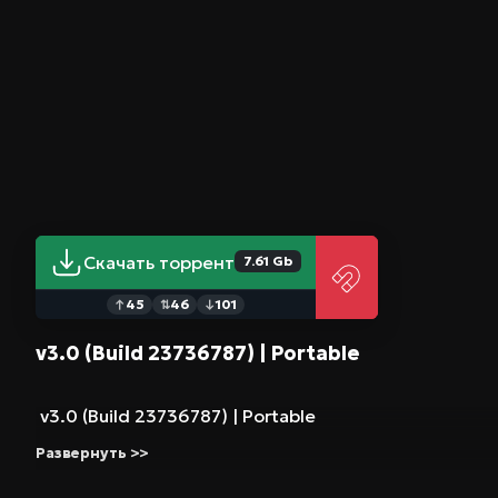
рецептов и крафта, а также возможность улучшени
исследовательская составляющая — документы и 
предысторией шахты, делающие мир подземелья
Итог Cralon подойдёт тем, кто ищет тихую, но на
геймплей в инди-формате. Это отличная возможнос
в мистический мир подземелья и выбрать собствен
стоит скачать на ПК именно как версия репак — э
качества, где геймплей остаётся насыщенным и ув
атмосфера, выбор и свобода действий, но вы цен
Скачать торрент
7.61 Gb
историю, Cralon предложит неповторимый опыт и 
45
46
101
↑
⇅
↓
v3.0 (Build 23736787) | Portable
v3.0 (Build 23736787) | Portable
Развернуть >>