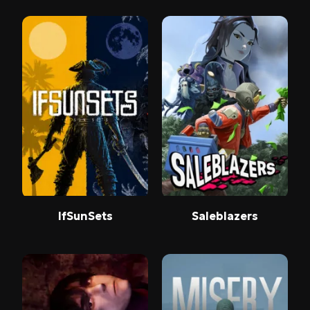
IfSunSets
Saleblazers